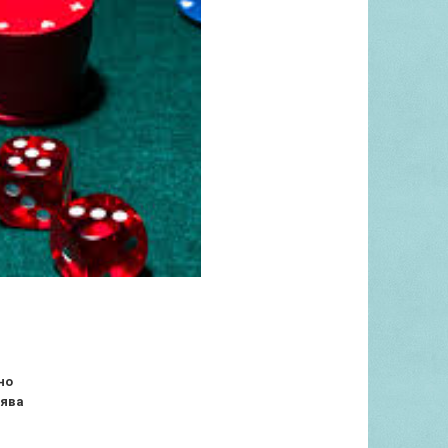
но
рява