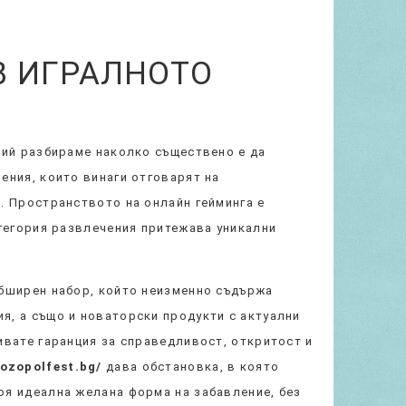
В ИГРАЛНОТО
ний разбираме наколко съществено е да
ения, които винаги отговарят на
. Пространството на онлайн гейминга е
атегория развлечения притежава уникални
обширен набор, който неизменно съдържа
я, а също и новаторски продукти с актуални
ивате гаранция за справедливост, откритост и
ozopolfest.bg/
дава обстановка, в която
оя идеална желана форма на забавление, без