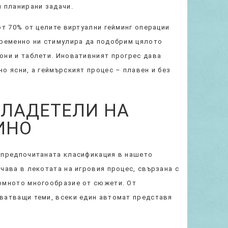
 планирани задачи.
от 70% от целите виртуални гейминг операции
пременно ни стимулира да подобрим цялото
они и таблети. Иновативният прогрес дава
о ясни, а геймърският процес – плавен и без
ВЛАДЕТЕЛИ НА
ИНО
-предпочитаната класификация в нашето
чава в лекотата на игровия процес, свързана с
омното многообразие от сюжети. От
ватващи теми, всеки един автомат представя