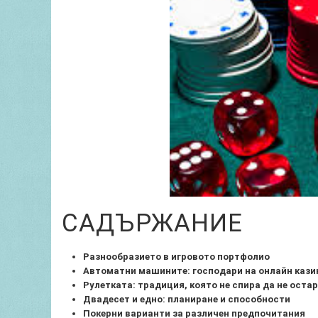
САДЪРЖАНИЕ
Разнообразието в игровото портфолио
Автоматни машините: господари на онлайн кази
Рулетката: традиция, която не спира да не оста
Двадесет и едно: планиране и способности
Покерни варианти за различен предпочитания