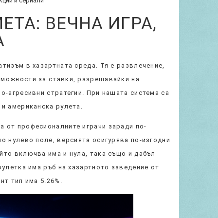
кции и сериали
ЕТА: ВЕЧНА ИГРА,
А
атизъм в хазартната среда. Тя е развлечение,
зможности за ставки, разрешавайки на
по-агресивни стратегии. При нашата система са
 и американска рулета.
а от професионалните играчи заради по-
но нулево поле, версията осигурява по-изгодни
йто включва има и нула, така също и дабъл
рулетка има ръб на хазартното заведение от
нт тип има 5.26%.