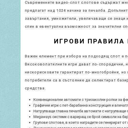
Съвременните видео-слот слотове съдържат мн
предлагат над 1024 начина за печалба. Допълни
завъртания, умножители, увеличаващи се знаци 
спин в евентуална възможност за значителни сп
ИГРОВИ ПРАВИЛА
Важен елемент при избора на подходящ слот е п
Високоволатилните игри дават по-спорадични, н
нискорисковите гарантират по-многобройни, но
потребители са в състояние да селектират бази
средства.
Конвенционални автомати с тризаколни ролки за фе
Графични игри с пет-барабанна конструкция и впеча
Натрупващи главна печалба автомати с натрупващи 
Megaways системи с вариращ се брой символи на ба
Групови слотове, в които наградите се генерират от 