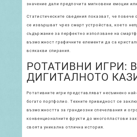
значение дали предпочита мигновени емоции или
Статистическите сведения показват, че повече 
се извършват чрез смарт устройства, което не
съдържание за перфектно използване на смартф
възможност графичните елементи да са кристалн
всякакви спирания.
РОТАТИВНИ ИГРИ: 
ДИГИТАЛНОТО КАЗ
Ротативните игри представляват несъмнено най
богато портфолио. Техните привидност се заклю
възможността за грандиозни спечелвания и огр
конвенционалните фрукти до многопластови зах
своята уникална отлична история.