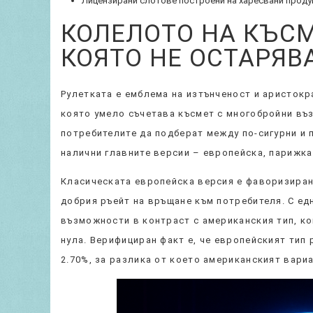
Лицензирани слотове построени на харесвани проду
КОЛЕЛОТО НА КЪСМ
КОЯТО НЕ ОСТАРЯВ
Рулетката е емблема на изтънченост и аристокр
която умело съчетава късмет с многобройни въ
потребителите да подберат между по-сигурни и 
налични главните версии – европейска, парижка
Класическата европейска версия е фаворизиран
добрия ръейт на връщане към потребителя. С ед
възможности в контраст с американския тип, ко
нула. Верифициран факт е, че европейският тип 
2.70%, за разлика от което американският вариа