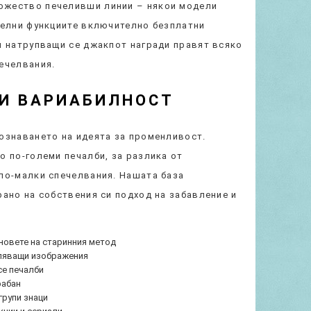
ожество печеливши линии – някои модели
телни функциите включително безплатни
и натрупващи се джакпот награди правят всяко
ечелвания.
 И ВАРИАБИЛНОСТ
ознаването на идеята за променливост.
о по-големи печалби, за разлика от
 по-малки спечелвания. Нашата база
рано на собствения си подход на забавление и
новете на старинния метод
тляващи изображения
се печалби
рабан
групи знаци