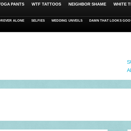
 YOGA PANTS
WTF TATTOOS
NEIGHBOR SHAME
WHITE T
OREVER ALONE
SELFIES
WEDDING UNVEILS
DAMN THAT LOOKS GOO
S
A