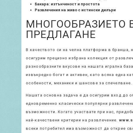
Бакара: изтънченост и простота
Развлечения на живо с истински дилъри
МНОГООБРАЗИЕТО 
ПРЕДЛАГАНЕ
В качеството си на челна платформа в бранша, 
осигурим прецизно избрана колекция от развлеч
разнообразните вкусове на нашата игрална база
извънредно богат и активен, като всяка една к
особености, механики и шансове за спечелване.
Нашата основна задача е да осигурим вход до 
едновременно класически популярни развлечени
възможности. Когато участвате при нас, придоб
най-качествени критерии на развлечение.
www.s
всеки потребител има възможност да открие св