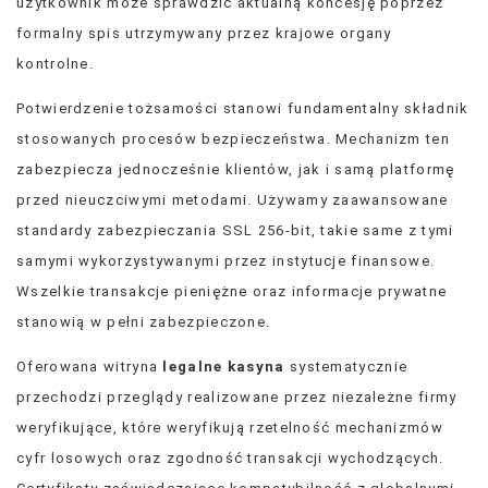
użytkownik może sprawdzić aktualną koncesję poprzez
formalny spis utrzymywany przez krajowe organy
kontrolne.
Potwierdzenie tożsamości stanowi fundamentalny składnik
stosowanych procesów bezpieczeństwa. Mechanizm ten
zabezpiecza jednocześnie klientów, jak i samą platformę
przed nieuczciwymi metodami. Używamy zaawansowane
standardy zabezpieczania SSL 256-bit, takie same z tymi
samymi wykorzystywanymi przez instytucje finansowe.
Wszelkie transakcje pieniężne oraz informacje prywatne
stanowią w pełni zabezpieczone.
Oferowana witryna
legalne kasyna
systematycznie
przechodzi przeglądy realizowane przez niezależne firmy
weryfikujące, które weryfikują rzetelność mechanizmów
cyfr losowych oraz zgodność transakcji wychodzących.