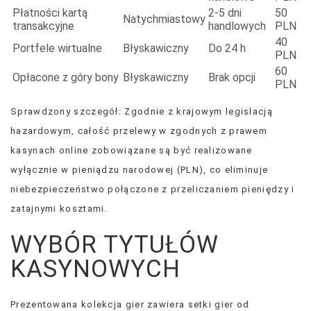
Płatności kartą
2-5 dni
50
Natychmiastowy
transakcyjne
handlowych
PLN
40
Portfele wirtualne
Błyskawiczny
Do 24 h
PLN
60
Opłacone z góry bony
Błyskawiczny
Brak opcji
PLN
Sprawdzony szczegół: Zgodnie z krajowym legislacją
hazardowym, całość przelewy w zgodnych z prawem
kasynach online zobowiązane są być realizowane
wyłącznie w pieniądzu narodowej (PLN), co eliminuje
niebezpieczeństwo połączone z przeliczaniem pieniędzy i
zatajnymi kosztami.
WYBÓR TYTUŁÓW
KASYNOWYCH
Prezentowana kolekcja gier zawiera setki gier od