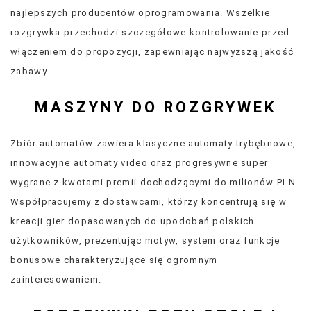
najlepszych producentów oprogramowania. Wszelkie
rozgrywka przechodzi szczegółowe kontrolowanie przed
włączeniem do propozycji, zapewniając najwyższą jakość
zabawy.
MASZYNY DO ROZGRYWEK
Zbiór automatów zawiera klasyczne automaty trybębnowe,
innowacyjne automaty video oraz progresywne super
wygrane z kwotami premii dochodzącymi do milionów PLN.
Współpracujemy z dostawcami, którzy koncentrują się w
kreacji gier dopasowanych do upodobań polskich
użytkowników, prezentując motyw, system oraz funkcje
bonusowe charakteryzujące się ogromnym
zainteresowaniem.