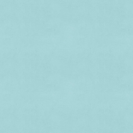
Yoga
Pants,
The
Proud
Parents,
Daily
Viral
Stuff,
Wedding
Unveils,
Neighbor
Shame,
Full
of
Your
Selfies,
Damn
That
Looks
Good,
Jaw
Drops,