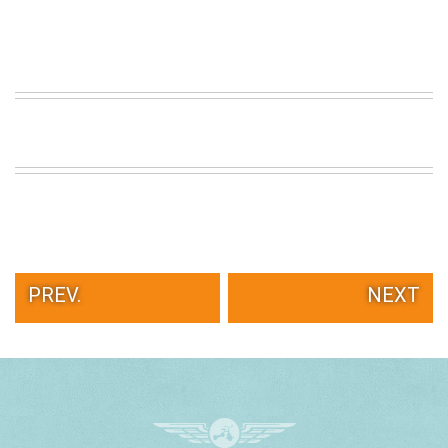
PREV.
NEXT