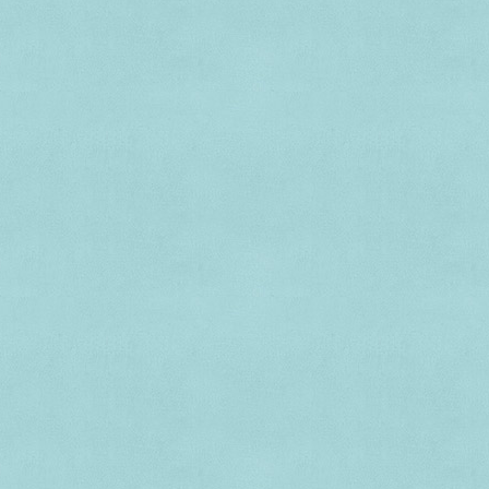
Parents
BEACH
posts
CREEPS
funny
photos
MERICAN
and
FACTS
funny
MEMORY
videos
GLANDS
daily
FOREVER
that
ALONE
consist
of
SELFIES
bad
WEDDING
parents,
UNVEILS
poor
DAMN
parents,
THAT
crazy
LOOKS
parents,
GOOD
bad
kids,
FREAKS
crazy
AWKWARD
kids,
MESSAGES
funny
JAWDROPS