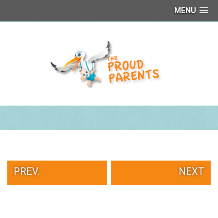
MENU
PEOPLE
OF
WALMART
GIRLS
IN
YOGA
PANTS
WTF
TATTOOS
NEIGHBOR
SHAME
WHITE
TRASH
PREV.
NEXT
REPAIRS
DAILY
VIRAL
PROUD
PARENTS