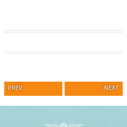
PREV.
NEXT