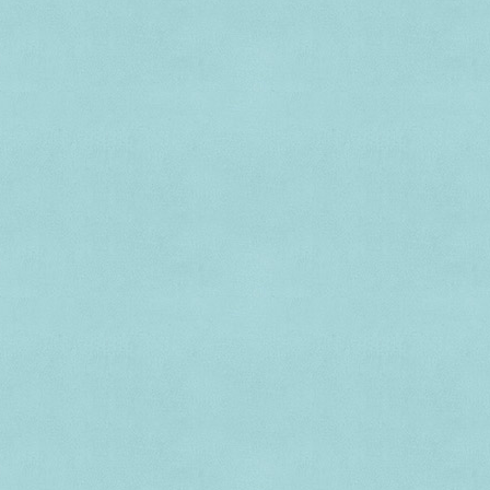
In
Yoga
Pants,
The
Proud
Parents,
Daily
Viral
Stuff,
Wedding
Unveils,
Neighbor
Shame,
Full
of
Your
Selfies,
Damn
That
Looks
Good,
Jaw