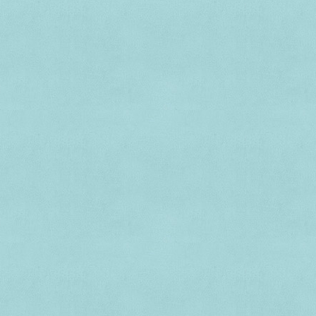
JAWDROPS
kids,
VIEW
awesome
ALL
kids
»
and
more
family
moments
of
WTF.
Other
members
of
the
Three
Ring
Blogs
Network
are
People
of
Walmart,
Girls