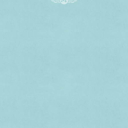
THE
PEOPLE
PROUD
OF
HOME
FAQS
TERMS
PARENTS
WALMART
&
SUBMIT
ABOUT
The
CONDITIONS
GIRLS
Proud
IN
PRIVACY
Parents
YOGA
POLICY
is
PANTS
a
WTF
humor
TATTOOS
and
entertainment
NEIGHBOR
blog
SHAME
in
WHITE
the
TRASH
Three
REPAIRS
Ring
DAILY
Blogs
VIRAL
Network.
The
PROUD