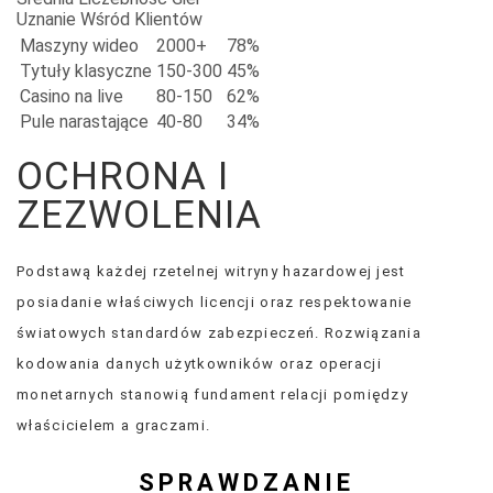
Uznanie Wśród Klientów
Maszyny wideo
2000+
78%
Tytuły klasyczne
150-300
45%
Casino na live
80-150
62%
Pule narastające
40-80
34%
OCHRONA I
ZEZWOLENIA
Podstawą każdej rzetelnej witryny hazardowej jest
posiadanie właściwych licencji oraz respektowanie
światowych standardów zabezpieczeń. Rozwiązania
kodowania danych użytkowników oraz operacji
monetarnych stanowią fundament relacji pomiędzy
właścicielem a graczami.
SPRAWDZANIE