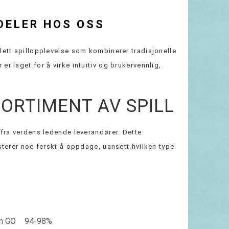
DELER HOS OSS
lett spillopplevelse som kombinerer tradisjonelle
r laget for å virke intuitiv og brukervennlig,
ORTIMENT AV SPILL
 fra verdens ledende leverandører. Dette
isterer noe ferskt å oppdage, uansett hvilken type
’n GO
94-98%