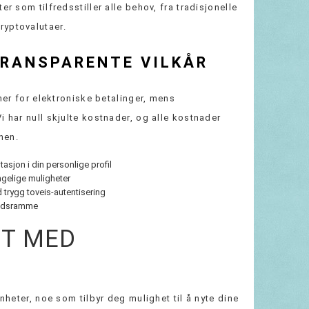
r som tilfredsstiller alle behov, fra tradisjonelle
ryptovalutaer.
TRANSPARENTE VILKÅR
imer for elektroniske betalinger, mens
i har null skjulte kostnader, og alle kostnader
nen.
sjon i din personlige profil
ngelige muligheter
trygg toveis-autentisering
 tidsramme
ST MED
nheter, noe som tilbyr deg mulighet til å nyte dine