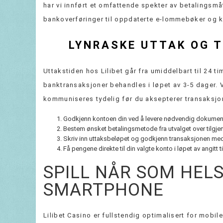
har vi innført et omfattende spekter av betalingsmåte
bankoverføringer til oppdaterte e-lommebøker og k
LYNRASKE UTTAK OG 
Uttakstiden hos Lilibet går fra umiddelbart til 24 t
banktransaksjoner behandles i løpet av 3-5 dager. V
kommuniseres tydelig før du aksepterer transaksjo
Godkjenn kontoen din ved å levere nødvendig dokumenta
Bestem ønsket betalingsmetode fra utvalget over tilgje
Skriv inn uttaksbeløpet og godkjenn transaksjonen med 
Få pengene direkte til din valgte konto i løpet av angitt
SPILL NÅR SOM HEL
SMARTPHONE
Lilibet Casino er fullstendig optimalisert for mobile