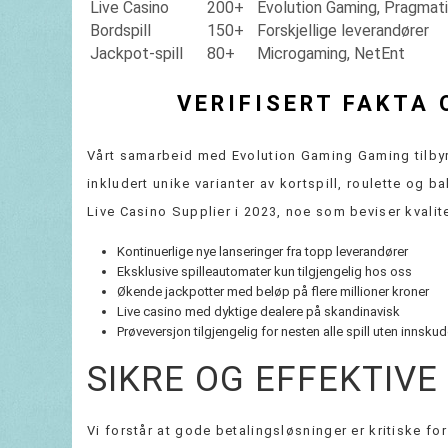
Live Casino
200+
Evolution Gaming, Pragmati
Bordspill
150+
Forskjellige leverandører
Jackpot-spill
80+
Microgaming, NetEnt
VERIFISERT FAKTA
Vårt samarbeid med Evolution Gaming Gaming tilbyr sp
inkludert unike varianter av kortspill, roulette og
Live Casino Supplier i 2023, noe som beviser kvalite
Kontinuerlige nye lanseringer fra topp leverandører
Eksklusive spilleautomater kun tilgjengelig hos oss
Økende jackpotter med beløp på flere millioner kroner
Live casino med dyktige dealere på skandinavisk
Prøveversjon tilgjengelig for nesten alle spill uten innsku
SIKRE OG EFFEKTIV
Vi forstår at gode betalingsløsninger er kritiske f