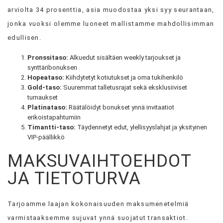
arviolta 34 prosenttia, asia muodostaa yksi syy seurantaan,
jonka vuoksi olemme luoneet mallistamme mahdollisimman
edullisen.
Pronssitaso:
Alkuedut sisältäen weekly tarjoukset ja
synttäribonuksen
Hopeataso:
Kiihdytetyt kotiutukset ja oma tukihenkilö
Gold-taso:
Suuremmat talletusrajat sekä eksklusiiviset
turnaukset
Platinataso:
Räätälöidyt bonukset ynnä invitaatiot
erikoistapahtumiin
Timantti-taso:
Täydennetyt edut, ylellisyyslahjat ja yksityinen
VIP-päällikkö
MAKSUVAIHTOEHDOT
JA TIETOTURVA
Tarjoamme laajan kokonaisuuden maksumenetelmiä
varmistaaksemme sujuvat ynnä suojatut transaktiot.