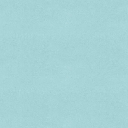
WTF
humor
TATTOOS
and
entertainment
NEIGHBOR
blog
SHAME
in
WHITE
the
TRASH
Three
REPAIRS
Ring
DAILY
Blogs
VIRAL
Network.
The
PROUD
Proud
PARENTS
Parents
BEACH
posts
CREEPS
funny
photos
MERICAN
and
FACTS
funny
MEMORY
videos
GLANDS
daily
FOREVER
that
ALONE
consist