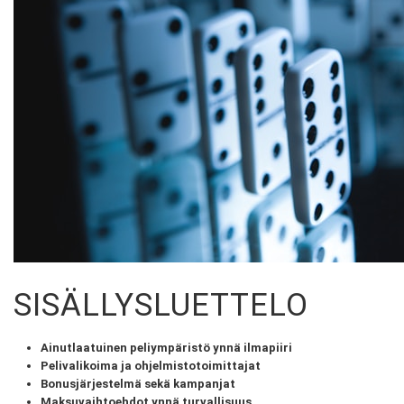
VIEW
ALL
»
SISÄLLYSLUETTELO
Ainutlaatuinen peliympäristö ynnä ilmapiiri
Pelivalikoima ja ohjelmistotoimittajat
Bonusjärjestelmä sekä kampanjat
Maksuvaihtoehdot ynnä turvallisuus