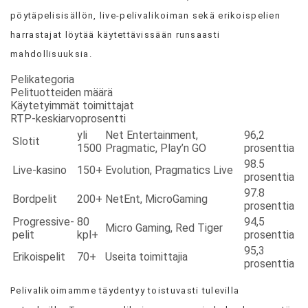
pöytäpelisisällön, live-pelivalikoiman sekä erikoispelien
harrastajat löytää käytettävissään runsaasti
mahdollisuuksia.
Pelikategoria
Pelituotteiden määrä
Käytetyimmät toimittajat
RTP-keskiarvoprosentti
yli
Net Entertainment,
96,2
Slotit
1500
Pragmatic, Play’n GO
prosenttia
98.5
Live-kasino
150+
Evolution, Pragmatics Live
prosenttia
97.8
Bordpelit
200+
NetEnt, MicroGaming
prosenttia
Progressive-
80
94,5
Micro Gaming, Red Tiger
pelit
kpl+
prosenttia
95,3
Erikoispelit
70+
Useita toimittajia
prosenttia
Pelivalikoimamme täydentyy toistuvasti tulevilla