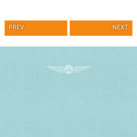
PREV.
NEXT
THE
PEOPLE
PROUD
OF
HOME
FAQS
TERMS
PARENTS
WALMART
&
SUBMIT
ABOUT
The
CONDITIONS
GIRLS
Proud
IN
PRIVACY
Parents
YOGA
POLICY
is
PANTS
a