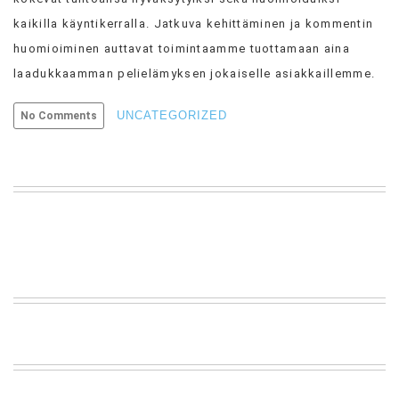
kaikilla käyntikerralla. Jatkuva kehittäminen ja kommentin
huomioiminen auttavat toimintaamme tuottamaan aina
laadukkaamman pelielämyksen jokaiselle asiakkaillemme.
UNCATEGORIZED
No Comments