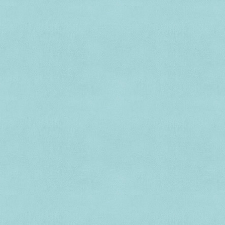
of
SELFIES
bad
WEDDING
parents,
UNVEILS
poor
DAMN
parents,
THAT
crazy
LOOKS
parents,
GOOD
bad
kids,
FREAKS
crazy
AWKWARD
kids,
MESSAGES
funny
JAWDROPS
kids,
VIEW
awesome
ALL
kids
»
and
more
family
moments
of
WTF.
Other
members